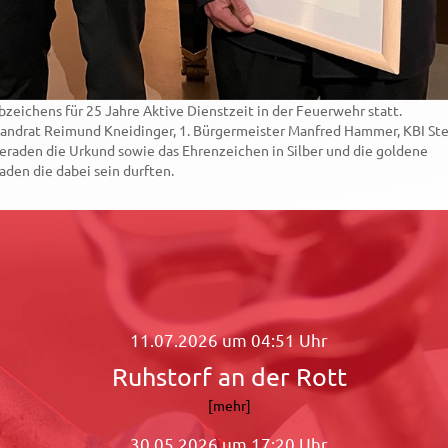
bzeichens für 25 Jahre Aktive Dienstzeit in der Feuerwehr statt.
 Landrat Reimund Kneidinger, 1. Bürgermeister Manfred Hammer, KBI St
aden die Urkund sowie das Ehrenzeichen in Silber und die goldene
aden die dabei sein durften.
11.07.2026 um 04:51 Uhr
Ruhstorf an der Rott
[mehr]
30.05.2026 um 17:20 Uhr