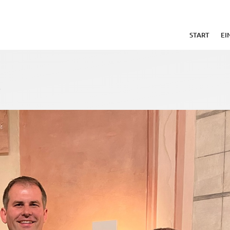
START
EI
t