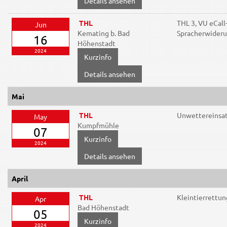
Details ansehen
THL
THL 3, VU eCall
Jun
Kemating b. Bad
Spracherwider
16
Höhenstadt
2024
Details ansehen
Mai
THL
Unwettereinsa
May
Kumpfmühle
07
2024
Details ansehen
April
THL
Kleintierrettun
Apr
Bad Höhenstadt
05
2024