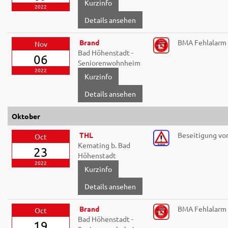
2022
Details ansehen
Brand
BMA Fehlalarm
Nov
Bad Höhenstadt -
06
Seniorenwohnheim
2022
Details ansehen
Oktober
THL
Beseitigung vo
Oct
Kemating b. Bad
23
Höhenstadt
2022
Details ansehen
Brand
BMA Fehlalarm
Oct
Bad Höhenstadt -
19