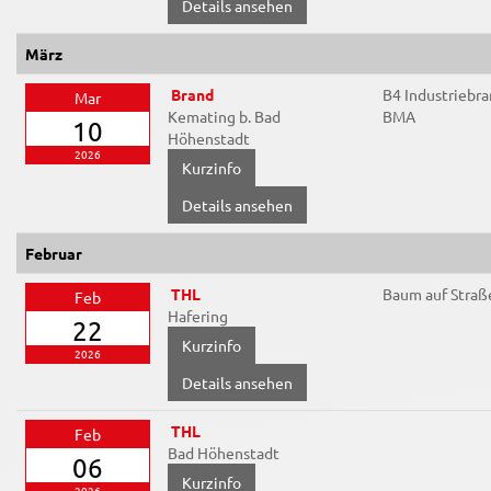
Details ansehen
März
Brand
B4 Industriebr
Mar
Kemating b. Bad
BMA
10
Höhenstadt
2026
Details ansehen
Februar
THL
Baum auf Straß
Feb
Hafering
22
2026
Details ansehen
THL
Feb
Bad Höhenstadt
06
2026