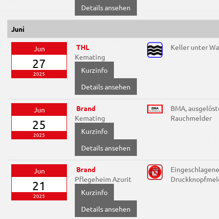
Details ansehen
Juni
THL
Keller unter Wa
Jun
Kemating
27
2025
Details ansehen
Brand
BMA, ausgelöst
Jun
Kemating
Rauchmelder
25
2025
Details ansehen
Brand
Eingeschlagene
Jun
Pflegeheim Azurit
Druckknopfmel
21
2025
Details ansehen