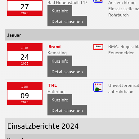
Bad Höhenstadt 147
Ausleuchtung
27
Einsatzstelle n
2025
Rohrburch
Details ansehen
Januar
Brand
BMA, eingeschl
Jan
Kemating
Feuermelder
24
2025
Details ansehen
THL
Unwettereinsat
Jan
Hafering
auf Fahrbahn
09
2025
Details ansehen
Einsatzberichte 2024