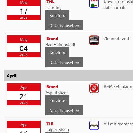
THL
Unwettereinsat
May
Hafering
auf Fahrbahn
17
2022
Details ansehen
Brand
Zimmerbrand
May
Bad Höhenstadt
04
2022
Details ansehen
April
Brand
BMA Fehlalarm
Apr
Aspertsham
21
2022
Details ansehen
THL
VU mit mehrer
Apr
Loipertsham