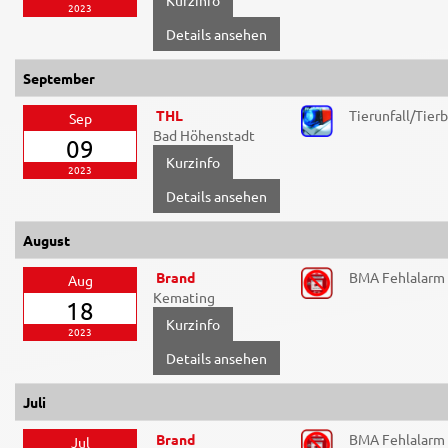
2023
Details ansehen
September
THL
Tierunfall/Tier
Sep
Bad Höhenstadt
09
2023
Details ansehen
August
Brand
BMA Fehlalarm
Aug
Kemating
18
2023
Details ansehen
Juli
Brand
BMA Fehlalarm
Jul