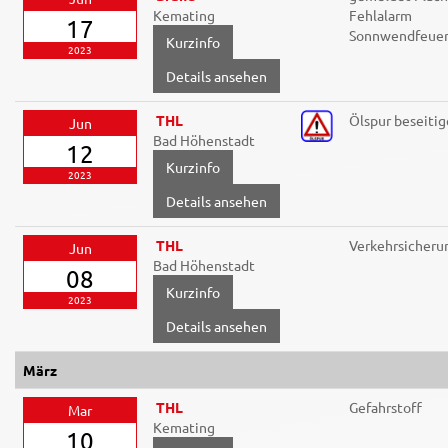
Kemating
Fehlalarm
17
Sonnwendfeue
2023
Details ansehen
THL
Ölspur beseiti
Jun
Bad Höhenstadt
12
2023
Details ansehen
THL
Verkehrsicheru
Jun
Bad Höhenstadt
08
2023
Details ansehen
März
THL
Gefahrstoff
Mar
Kemating
10