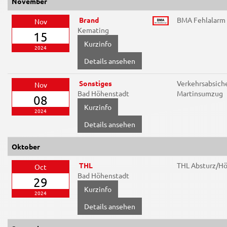
November
Brand
BMA Fehlalarm
Nov
Kemating
15
2024
Details ansehen
Sonstiges
Verkehrsabsich
Nov
Bad Höhenstadt
Martinsumzug
08
2024
Details ansehen
Oktober
THL
THL Absturz/H
Oct
Bad Höhenstadt
29
2024
Details ansehen