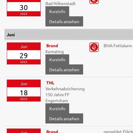
Bad Höhenstadt
30
2023
Details ansehen
Juni
Brand
BMA Fehlalarm
Jun
Kemating
29
2023
Details ansehen
THL
Jun
Verkehrsabsicherung
18
150 Jahre FF
2023
Engertsham
Details ansehen
Brand
gemeldet Fläc
Jun