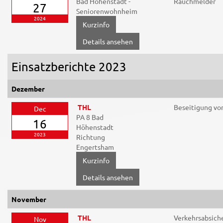
Bad Höhenstadt -
Rauchmelder
27
Seniorenwohnheim
2024
Details ansehen
Einsatzberichte 2023
Dezember
THL
Beseitigung vo
Dec
PA 8 Bad
16
Höhenstadt
2023
Richtung
Engertsham
Details ansehen
November
THL
Verkehrsabsich
Nov