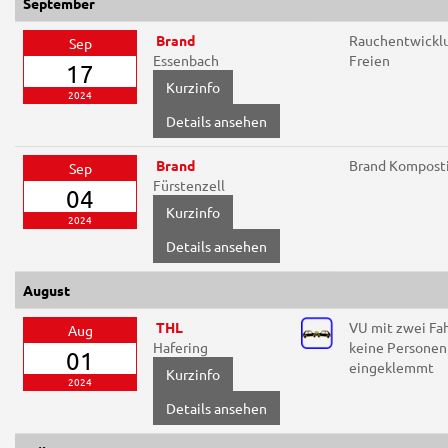
September
Brand
Rauchentwickl
Sep
Essenbach
Freien
17
2024
Details ansehen
Brand
Brand Kompost
Sep
Fürstenzell
04
2024
Details ansehen
August
THL
VU mit zwei Fa
Aug
Hafering
keine Personen
01
eingeklemmt
2024
Details ansehen