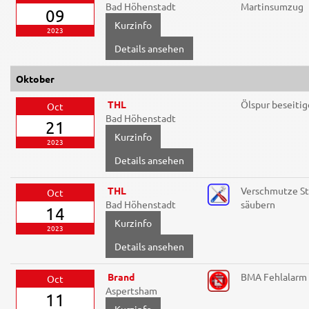
Bad Höhenstadt
Martinsumzug
09
2023
Details ansehen
Oktober
THL
Ölspur beseiti
Oct
Bad Höhenstadt
21
2023
Details ansehen
THL
Verschmutze S
Oct
Bad Höhenstadt
säubern
14
2023
Details ansehen
Brand
BMA Fehlalarm
Oct
Aspertsham
11