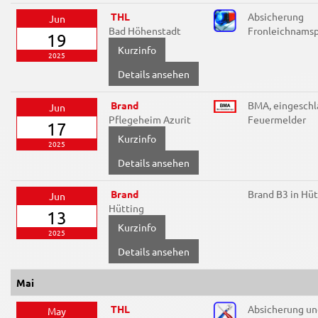
THL
Absicherung
Jun
Bad Höhenstadt
Fronleichnamsp
19
2025
Details ansehen
Brand
BMA, eingeschl
Jun
Pflegeheim Azurit
Feuermelder
17
2025
Details ansehen
Brand
Brand B3 in Hüt
Jun
Hütting
13
2025
Details ansehen
Mai
THL
Absicherung un
May