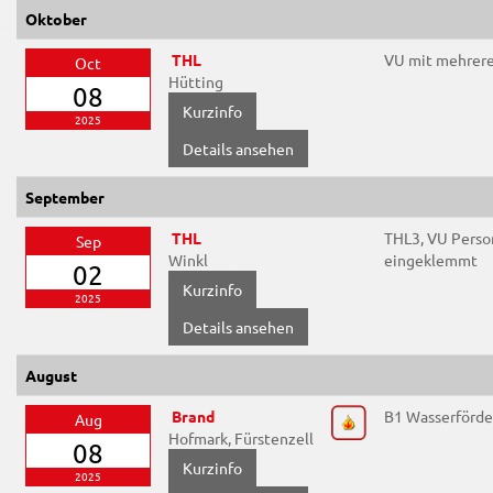
Oktober
THL
VU mit mehrer
Oct
Hütting
08
2025
Details ansehen
September
THL
THL3, VU Perso
Sep
Winkl
eingeklemmt
02
2025
Details ansehen
August
Brand
B1 Wasserförd
Aug
Hofmark, Fürstenzell
08
2025