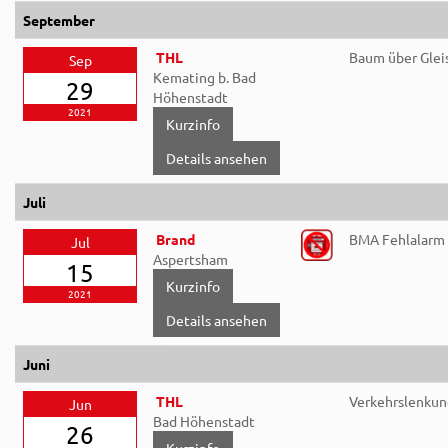
September
THL
Baum über Glei
Sep
Kemating b. Bad
29
Höhenstadt
2021
Details ansehen
Juli
Brand
BMA Fehlalarm
Jul
Aspertsham
15
2021
Details ansehen
Juni
THL
Verkehrslenkun
Jun
Bad Höhenstadt
26