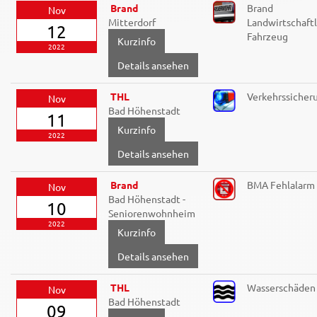
Brand
Brand
Nov
Mitterdorf
Landwirtschaftl
12
Fahrzeug
2022
Details ansehen
THL
Verkehrssicher
Nov
Bad Höhenstadt
11
2022
Details ansehen
Brand
BMA Fehlalarm
Nov
Bad Höhenstadt -
10
Seniorenwohnheim
2022
Details ansehen
THL
Wasserschäden
Nov
Bad Höhenstadt
09